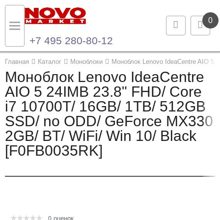
0
+7 495 280-80-12
Назад
Назад
Главная
Каталог
Моноблоки
Моноблок Lenovo IdeaCentre AIO 5 
Моноблок Lenovo IdeaCentre
Каталог продукции
Контакты
AIO 5 24IMB 23.8" FHD/ Core
i7 10700T/ 16GB/ 1TB/ 512GB
Ноутбуки и ультрабуки
Контактная информация
SSD/ no ODD/ GeForce MX330
Компьютеры
2GB/ BT/ WiFi/ Win 10/ Black
[F0FB0035RK]
Моноблоки
Серверы и СХД
Опции и комплектующие
оценок
Мониторы
0