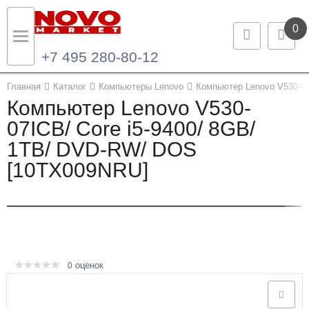
0
+7 495 280-80-12
Назад
Назад
Главная
Каталог
Компьютеры Lenovo
Компьютер Lenovo V530-07
Компьютер Lenovo V530-
Каталог продукции
Контакты
07ICB/ Core i5-9400/ 8GB/
1TB/ DVD-RW/ DOS
Ноутбуки и ультрабуки
Контактная информация
[10TX009NRU]
Компьютеры
Моноблоки
Серверы и СХД
оценок
0
Опции и комплектующие
Мониторы