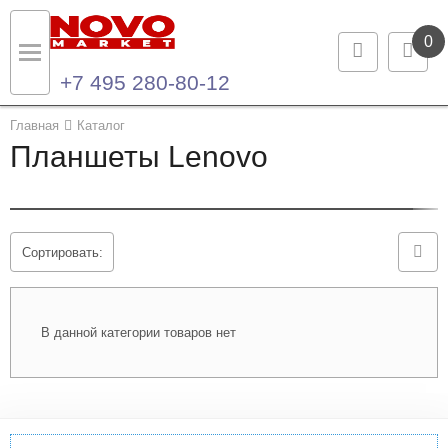
0
+7 495 280-80-12
Назад
Назад
Главная
Каталог
Планшеты Lenovo
Каталог продукции
Контакты
Ноутбуки и ультрабуки
Контактная информация
Сортировать:
Компьютеры
Моноблоки
В данной категории товаров нет
Серверы и СХД
Опции и комплектующие
Мониторы