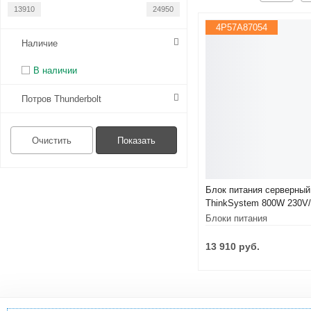
Мониторы
4P57A87054
Наличие
Аксессуары
В наличии
Потров Thunderbolt
Блок питания серверный
ThinkSystem 800W 230V
Platinum CRPS Hot-Swap
Блоки питания
Supply v1.1 (4P57A87054
13 910 руб.