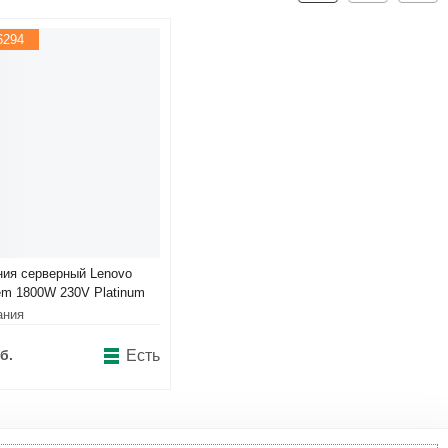
6294
ния серверный Lenovo
em 1800W 230V Platinum
Gen2 Power Supply
ания
94)
б.
Есть