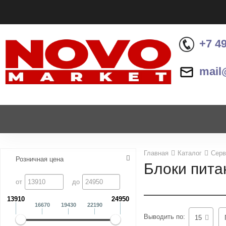
+7 4
mail
Назад
Назад
Каталог продукции
Контакты
Ноутбуки и ультрабуки
Контактная информация
Компьютеры
Главная
Каталог
Серв
Розничная цена
Блоки пита
Моноблоки
от
до
Серверы и СХД
13910
24950
16670
19430
22190
Опции и комплектующие
Выводить по:
15