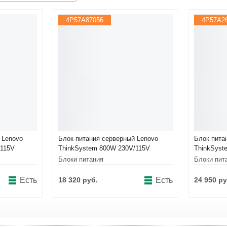
Оперативная память
4P57A87056
4P57A2
Сумки и Чехлы
 Lenovo
Блок питания серверный Lenovo
Блок пита
/115V
ThinkSystem 800W 230V/115V
ThinkSyst
 Power
Titanium CRPS Hot-Swap Power
Hot-Swap 
Блоки питания
Блоки пит
)
Supply v1.4 (4P57A87056)
(4P57A262
Есть
18 320 руб.
Есть
24 950 ру