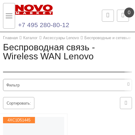
0
+7 495 280-80-12
Назад
Назад
Главная
Каталог
Аксессуары Lenovo
Беспроводные и сетевые у
Беспроводная связь -
Каталог продукции
Контакты
Wireless WAN Lenovo
Ноутбуки и ультрабуки
Контактная информация
Компьютеры
Фильтр
Моноблоки
Сортировать:
Серверы и СХД
4XC1D51445
Опции и комплектующие
Мониторы