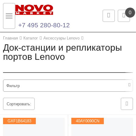
0
+7 495 280-80-12
Назад
Назад
Главная
Каталог
Аксессуары Lenovo
Док-станции и репликаторы
Каталог продукции
Контакты
портов Lenovo
Ноутбуки и ультрабуки
Контактная информация
Компьютеры
Фильтр
Моноблоки
Сортировать:
Серверы и СХД
GXF1B64183
40AY0090CN
Опции и комплектующие
Мониторы