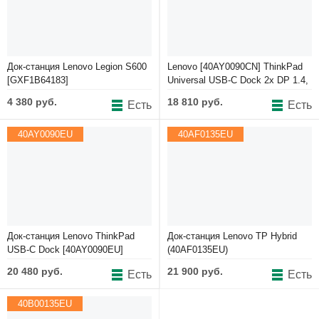
Аксессуары
Док-станция Lenovo Legion S600
Lenovo [40AY0090CN] ThinkPad
[GXF1B64183]
Universal USB-C Dock 2x DP 1.4,
1x HDMI 2.0, 3x USB 3.1, 2x USB
4 380 руб.
18 810 руб.
Есть
Есть
2.0, 1x USB-C, 1x RJ-45, 1x
Combo Audio Jack 3.5mm pi.
40AY0090EU
40AF0135EU
Док-станция Lenovo ThinkPad
Док-станция Lenovo TP Hybrid
USB-C Dock [40AY0090EU]
(40AF0135EU)
20 480 руб.
21 900 руб.
Есть
Есть
40B00135EU