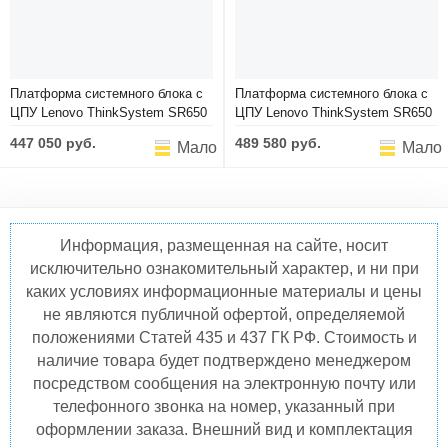
Аксессуары
Платформа системного блока с
Платформа системного блока с
ЦПУ Lenovo ThinkSystem SR650
ЦПУ Lenovo ThinkSystem SR650
V3 1x Silver 4510 12C 150W
V3 1x Silver 4510 12C 150W
447 050 руб.
489 580 руб.
Мало
Мало
2.4G/1x32GB 1Rx4/940-8i 4GB/8x
2.4G/1x32GB 1Rx4/940-16i/12x
2.5" SAS Open bay/3 (x16, x8, x8)
3.5" SAS Open bay/3 (x16, x8, x8)
Gen4/1x1100W Titanium
Gen4/1x1100W Titanium
(7D76CTO1WW-1)
(7D76CTO1WW-2)
Информация, размещенная на сайте, носит
исключительно ознакомительный характер, и ни при
каких условиях информационные материалы и цены
не являются публичной офертой, определяемой
положениями Статей 435 и 437 ГК РФ. Стоимость и
наличие товара будет подтверждено менеджером
посредством сообщения на электронную почту или
телефонного звонка на номер, указанный при
оформлении заказа. Внешний вид и комплектация