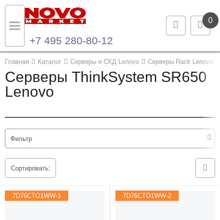
0
+7 495 280-80-12
Назад
Назад
Главная
Каталог
Серверы и СХД Lenovo
Серверы Rack Lenovo
Серверы ThinkSystem SR650
Каталог продукции
Контакты
Lenovo
Ноутбуки и ультрабуки
Контактная информация
Компьютеры
Фильтр
Моноблоки
Сортировать:
Серверы и СХД
7D76CTO1WW-1
7D76CTO1WW-2
Опции и комплектующие
Мониторы