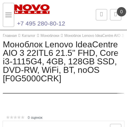
0
+7 495 280-80-12
Назад
Назад
Главная
Каталог
Моноблоки
Моноблок Lenovo IdeaCentre AIO 3 
Моноблок Lenovo IdeaCentre
Каталог продукции
Контакты
AIO 3 22ITL6 21.5" FHD, Core
i3-1115G4, 4GB, 128GB SSD,
Ноутбуки и ультрабуки
Контактная информация
DVD-RW, WiFi, BT, noOS
Компьютеры
[F0G5000CRK]
Моноблоки
Серверы и СХД
Опции и комплектующие
оценок
0
Мониторы