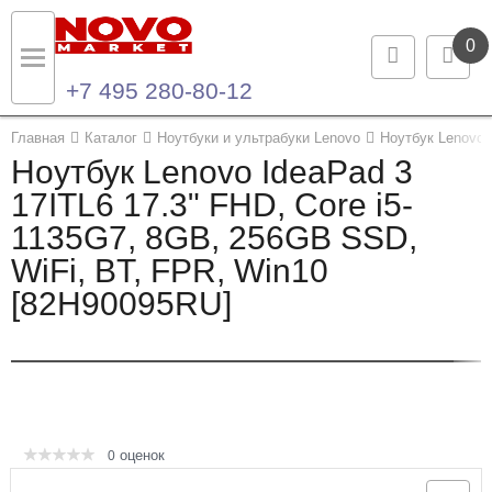
0
+7 495 280-80-12
Назад
Назад
Главная
Каталог
Ноутбуки и ультрабуки Lenovo
Ноутбук Lenovo 
Ноутбук Lenovo IdeaPad 3
Каталог продукции
Контакты
17ITL6 17.3" FHD, Core i5-
1135G7, 8GB, 256GB SSD,
Ноутбуки и ультрабуки
Контактная информация
WiFi, BT, FPR, Win10
Компьютеры
[82H90095RU]
Моноблоки
Серверы и СХД
Опции и комплектующие
оценок
0
Мониторы