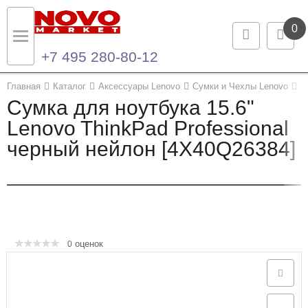
0
+7 495 280-80-12
Назад
Назад
Главная
Каталог
Аксессуары Lenovo
Сумки и Чехлы Lenovo
С
Сумка для ноутбука 15.6"
Каталог продукции
Контакты
Lenovo ThinkPad Professional
черный нейлон [4X40Q26384]
Ноутбуки и ультрабуки
Контактная информация
Компьютеры
Моноблоки
Серверы и СХД
оценок
0
Опции и комплектующие
Мониторы