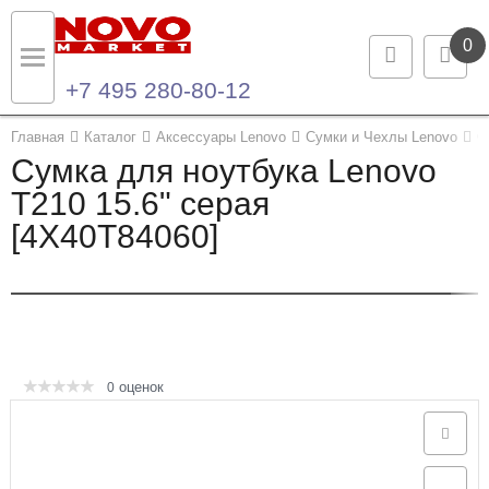
0
+7 495 280-80-12
Назад
Назад
Главная
Каталог
Аксессуары Lenovo
Сумки и Чехлы Lenovo
С
Сумка для ноутбука Lenovo
Каталог продукции
Контакты
T210 15.6" серая
[4X40T84060]
Ноутбуки и ультрабуки
Контактная информация
Компьютеры
Моноблоки
Серверы и СХД
оценок
0
Опции и комплектующие
Мониторы