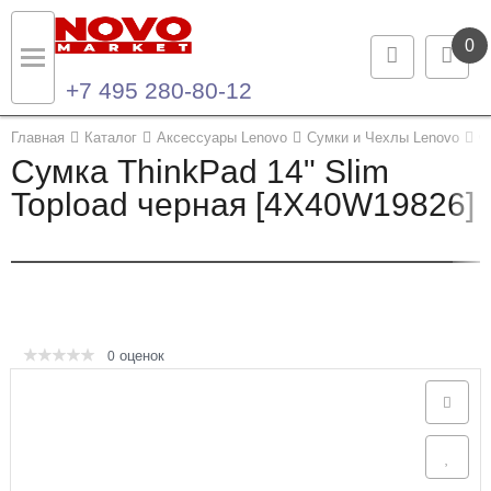
0
+7 495 280-80-12
Назад
Назад
Главная
Каталог
Аксессуары Lenovo
Сумки и Чехлы Lenovo
С
Сумка ThinkPad 14" Slim
Каталог продукции
Контакты
Topload черная [4X40W19826]
Ноутбуки и ультрабуки
Контактная информация
Компьютеры
Моноблоки
оценок
0
Серверы и СХД
Опции и комплектующие
Мониторы