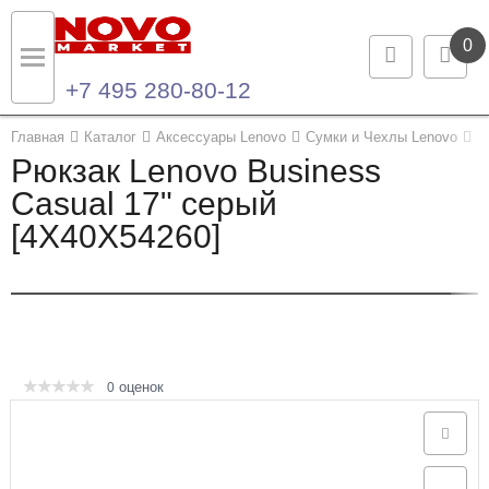
0
+7 495 280-80-12
Назад
Назад
Главная
Каталог
Аксессуары Lenovo
Сумки и Чехлы Lenovo
Р
Рюкзак Lenovo Business
Каталог продукции
Контакты
Casual 17" серый
[4X40X54260]
Ноутбуки и ультрабуки
Контактная информация
Компьютеры
Моноблоки
Серверы и СХД
оценок
0
Опции и комплектующие
Мониторы