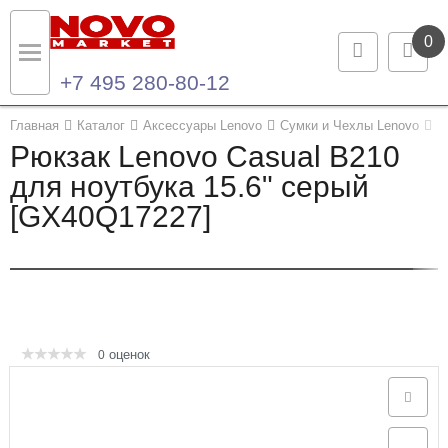
0
+7 495 280-80-12
Назад
Назад
Главная
Каталог
Аксессуары Lenovo
Сумки и Чехлы Lenovo
Р
Рюкзак Lenovo Casual B210
Каталог продукции
Контакты
для ноутбука 15.6" серый
[GX40Q17227]
Ноутбуки и ультрабуки
Контактная информация
Компьютеры
Моноблоки
Серверы и СХД
оценок
0
Опции и комплектующие
Мониторы