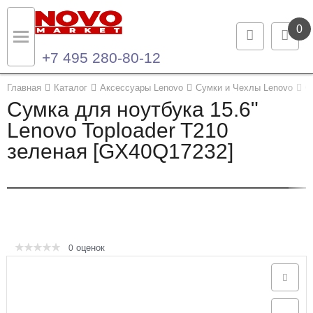
0
+7 495 280-80-12
Назад
Назад
Главная
Каталог
Аксессуары Lenovo
Сумки и Чехлы Lenovo
С
Сумка для ноутбука 15.6"
Каталог продукции
Контакты
Lenovo Toploader T210
зеленая [GX40Q17232]
Ноутбуки и ультрабуки
Контактная информация
Компьютеры
Моноблоки
Серверы и СХД
оценок
0
Опции и комплектующие
Мониторы