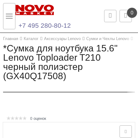
0
+7 495 280-80-12
Назад
Назад
Главная
Каталог
Аксессуары Lenovo
Сумки и Чехлы Lenovo
С
*Сумка для ноутбука 15.6"
Каталог продукции
Контакты
Lenovo Toploader T210
черный полиэстер
Ноутбуки и ультрабуки
Контактная информация
(GX40Q17508)
Компьютеры
Моноблоки
Серверы и СХД
оценок
0
Опции и комплектующие
Мониторы