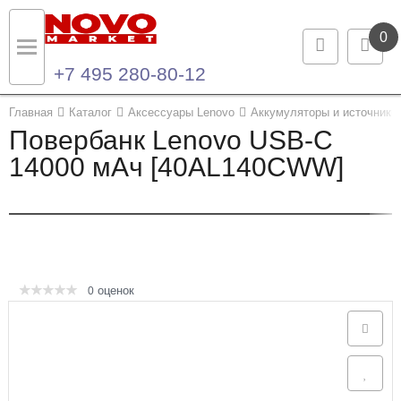
0
+7 495 280-80-12
Назад
Назад
Главная
Каталог
Аксессуары Lenovo
Аккумуляторы и источники 
Повербанк Lenovo USB-C
Каталог продукции
Контакты
14000 мАч [40AL140CWW]
Ноутбуки и ультрабуки
Контактная информация
Компьютеры
Моноблоки
оценок
0
Серверы и СХД
Опции и комплектующие
Мониторы