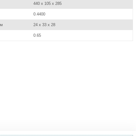
440 x 105 x 285
0.4400
см
24 x 33 x 28
0.65