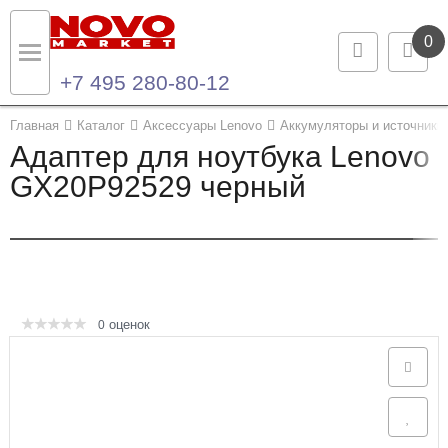
0
+7 495 280-80-12
Назад
Назад
Главная
Каталог
Аксессуары Lenovo
Аккумуляторы и источники 
Адаптер для ноутбука Lenovo
Каталог продукции
Контакты
GX20P92529 черный
Ноутбуки и ультрабуки
Контактная информация
Компьютеры
Моноблоки
оценок
0
Серверы и СХД
Опции и комплектующие
Мониторы