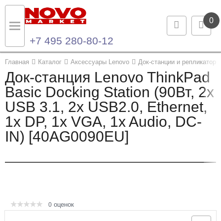
0
+7 495 280-80-12
Назад
Назад
Главная
Каталог
Аксессуары Lenovo
Док-станции и репликаторы
Док-станция Lenovo ThinkPad
Каталог продукции
Контакты
Basic Docking Station (90Вт, 2x
USB 3.1, 2x USB2.0, Ethernet,
Ноутбуки и ультрабуки
Контактная информация
1x DP, 1x VGA, 1x Audio, DC-
Компьютеры
IN) [40AG0090EU]
Моноблоки
Серверы и СХД
Опции и комплектующие
оценок
0
Мониторы