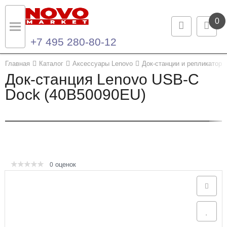
0
+7 495 280-80-12
Назад
Назад
Главная
Каталог
Аксессуары Lenovo
Док-станции и репликаторы
Док-станция Lenovo USB-C
Каталог продукции
Контакты
Dock (40B50090EU)
Ноутбуки и ультрабуки
Контактная информация
Компьютеры
Моноблоки
оценок
0
Серверы и СХД
Опции и комплектующие
Мониторы