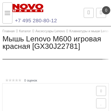
0
+7 495 280-80-12
Назад
Назад
Главная
Каталог
Аксессуары Lenovo
Клавиатуры и мыши Lenov
Мышь Lenovo M600 игровая
Каталог продукции
Контакты
красная [GX30J22781]
Ноутбуки и ультрабуки
Контактная информация
Компьютеры
Моноблоки
оценок
0
Серверы и СХД
Опции и комплектующие
Мониторы