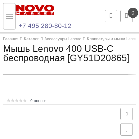
0
+7 495 280-80-12
Назад
Назад
Главная
Каталог
Аксессуары Lenovo
Клавиатуры и мыши Lenov
Мышь Lenovo 400 USB-C
Каталог продукции
Контакты
беспроводная [GY51D20865]
Ноутбуки и ультрабуки
Контактная информация
Компьютеры
Моноблоки
оценок
0
Серверы и СХД
Опции и комплектующие
Мониторы