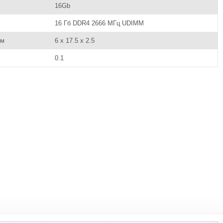
16Gb
16 Гб DDR4 2666 МГц UDIMM
см
6 x 17.5 x 2.5
0.1