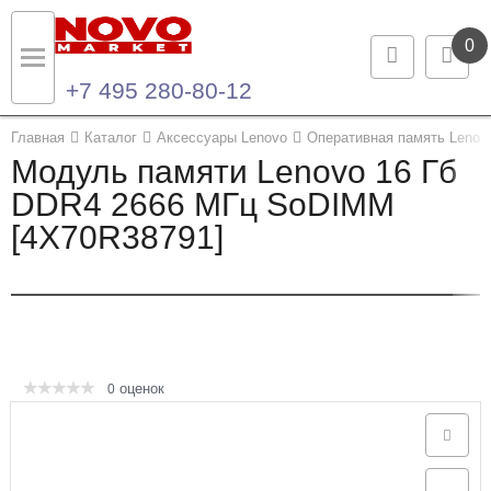
0
+7 495 280-80-12
Назад
Назад
Главная
Каталог
Аксессуары Lenovo
Оперативная память Lenov
Модуль памяти Lenovo 16 Гб
Каталог продукции
Контакты
DDR4 2666 МГц SoDIMM
[4X70R38791]
Ноутбуки и ультрабуки
Контактная информация
Компьютеры
Моноблоки
Серверы и СХД
оценок
0
Опции и комплектующие
Мониторы