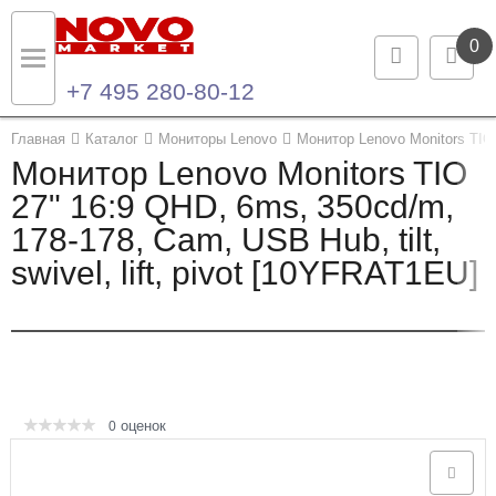
0
+7 495 280-80-12
Назад
Назад
Главная
Каталог
Мониторы Lenovo
Монитор Lenovo Monitors TIO 2
Монитор Lenovo Monitors TIO
Каталог продукции
Контакты
27" 16:9 QHD, 6ms, 350cd/m,
178-178, Cam, USB Hub, tilt,
Ноутбуки и ультрабуки
Контактная информация
swivel, lift, pivot [10YFRAT1EU]
Компьютеры
Моноблоки
Серверы и СХД
оценок
0
Опции и комплектующие
Мониторы