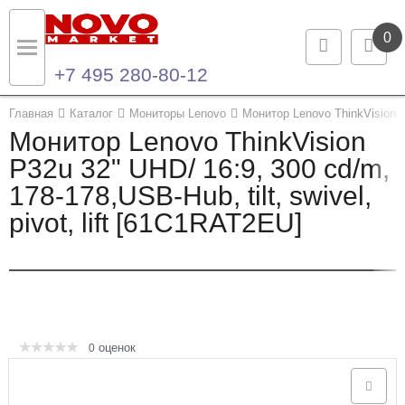
0
+7 495 280-80-12
Назад
Назад
Главная
Каталог
Мониторы Lenovo
Монитор Lenovo ThinkVision P3
Монитор Lenovo ThinkVision
Каталог продукции
Контакты
P32u 32" UHD/ 16:9, 300 cd/m,
178-178,USB-Hub, tilt, swivel,
Ноутбуки и ультрабуки
Контактная информация
pivot, lift [61C1RAT2EU]
Компьютеры
Моноблоки
Серверы и СХД
оценок
0
Опции и комплектующие
Мониторы