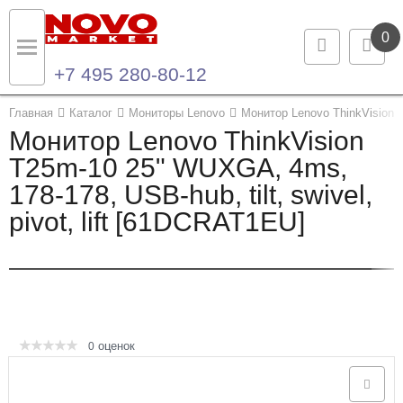
0
+7 495 280-80-12
Назад
Назад
Главная
Каталог
Мониторы Lenovo
Монитор Lenovo ThinkVision T
Монитор Lenovo ThinkVision
Каталог продукции
Контакты
T25m-10 25" WUXGA, 4ms,
178-178, USB-hub, tilt, swivel,
Ноутбуки и ультрабуки
Контактная информация
pivot, lift [61DCRAT1EU]
Компьютеры
Моноблоки
Серверы и СХД
оценок
0
Опции и комплектующие
Мониторы