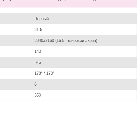
Черный
31.5
3840x2160 (16:9 - широкий экран)
140
IPS
178° / 178°
6
350