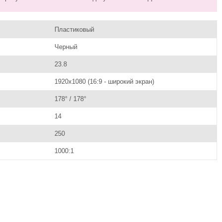
Пластиковый
Черный
23.8
1920х1080 (16:9 - широкий экран)
178° / 178°
14
250
1000:1