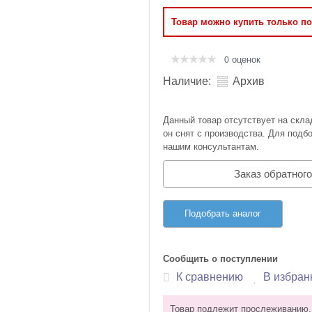
Оперативная память
Товар можно купить только п
Сумки и Чехлы
оценок
0
Наличие:
Архив
Данный товар отсутствует на скла
он снят с производства. Для подбо
нашим консультантам.
Заказ обратного
Подобрать аналог
Сообщить о поступлении
К сравнению
В избран
Товар подлежит прослеживанию.