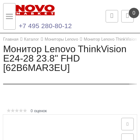
0
+7 495 280-80-12
Назад
Назад
Главная
Каталог
Мониторы Lenovo
Монитор Lenovo ThinkVision
Монитор Lenovo ThinkVision
Каталог продукции
Контакты
E24-28 23.8" FHD
[62B6MAR3EU]
Ноутбуки и ультрабуки
Контактная информация
Компьютеры
Моноблоки
Серверы и СХД
оценок
0
Опции и комплектующие
Мониторы