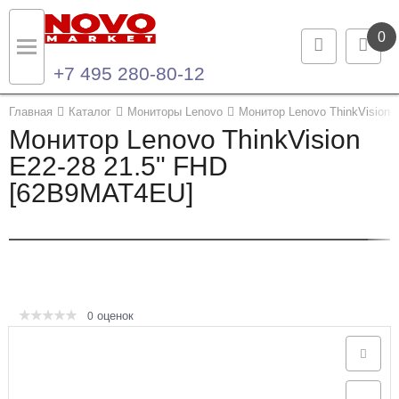
0
+7 495 280-80-12
Назад
Назад
Главная
Каталог
Мониторы Lenovo
Монитор Lenovo ThinkVision 
Монитор Lenovo ThinkVision
Каталог продукции
Контакты
E22-28 21.5" FHD
[62B9MAT4EU]
Ноутбуки и ультрабуки
Контактная информация
Компьютеры
Моноблоки
Серверы и СХД
оценок
0
Опции и комплектующие
Мониторы