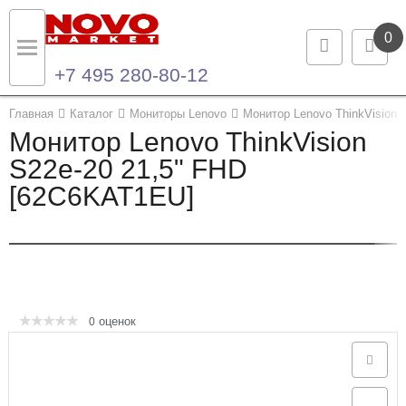
0
+7 495 280-80-12
Назад
Назад
Главная
Каталог
Мониторы Lenovo
Монитор Lenovo ThinkVision
Монитор Lenovo ThinkVision
Каталог продукции
Контакты
S22e-20 21,5" FHD
[62C6KAT1EU]
Ноутбуки и ультрабуки
Контактная информация
Компьютеры
Моноблоки
Серверы и СХД
оценок
0
Опции и комплектующие
Мониторы