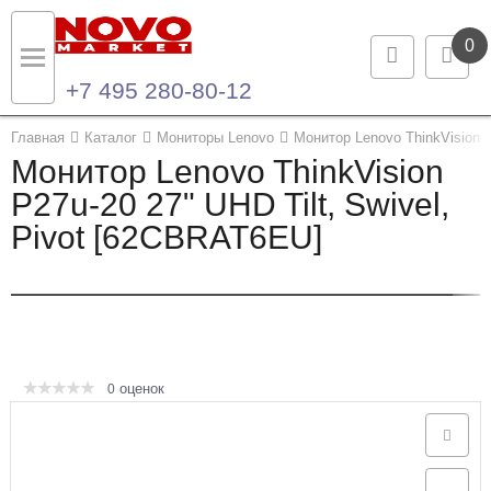
0
+7 495 280-80-12
Назад
Назад
Главная
Каталог
Мониторы Lenovo
Монитор Lenovo ThinkVision P
Монитор Lenovo ThinkVision
Каталог продукции
Контакты
P27u-20 27" UHD Tilt, Swivel,
Pivot [62CBRAT6EU]
Ноутбуки и ультрабуки
Контактная информация
Компьютеры
Моноблоки
Серверы и СХД
оценок
0
Опции и комплектующие
Мониторы