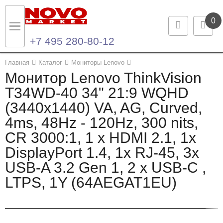
0
+7 495 280-80-12
Назад
Назад
Главная
Каталог
Мониторы Lenovo
Монитор Lenovo ThinkVision
Каталог продукции
Контакты
T34WD-40 34" 21:9 WQHD
(3440x1440) VA, AG, Curved,
Ноутбуки и ультрабуки
Контактная информация
4ms, 48Hz - 120Hz, 300 nits,
Компьютеры
CR 3000:1, 1 x HDMI 2.1, 1x
DisplayPort 1.4, 1x RJ-45, 3x
Моноблоки
USB-A 3.2 Gen 1, 2 x USB-C ,
Серверы и СХД
LTPS, 1Y (64AEGAT1EU)
Опции и комплектующие
Мониторы