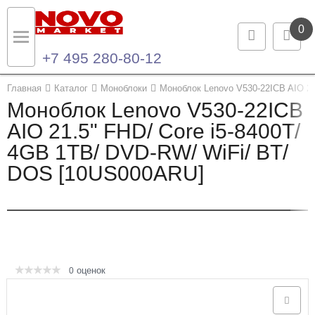
0
+7 495 280-80-12
Назад
Назад
Главная
Каталог
Моноблоки
Моноблок Lenovo V530-22ICB AIO 21
Моноблок Lenovo V530-22ICB
Каталог продукции
Контакты
AIO 21.5" FHD/ Core i5-8400T/
4GB 1TB/ DVD-RW/ WiFi/ BT/
Ноутбуки и ультрабуки
Контактная информация
DOS [10US000ARU]
Компьютеры
Моноблоки
Серверы и СХД
оценок
0
Опции и комплектующие
Мониторы