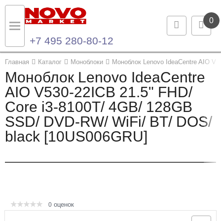
0
+7 495 280-80-12
Назад
Назад
Главная
Каталог
Моноблоки
Моноблок Lenovo IdeaCentre AIO V5
Моноблок Lenovo IdeaCentre
Каталог продукции
Контакты
AIO V530-22ICB 21.5" FHD/
Core i3-8100T/ 4GB/ 128GB
Ноутбуки и ультрабуки
Контактная информация
SSD/ DVD-RW/ WiFi/ BT/ DOS/
Компьютеры
black [10US006GRU]
Моноблоки
Серверы и СХД
Опции и комплектующие
оценок
0
Мониторы