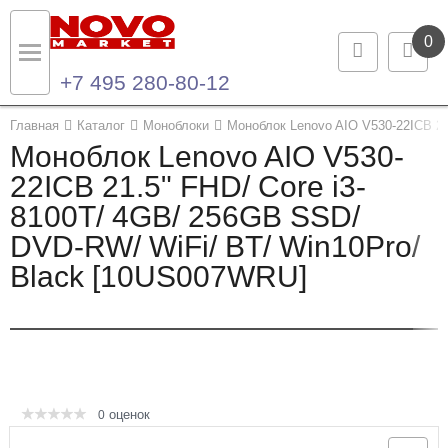
0
+7 495 280-80-12
Назад
Назад
Главная
Каталог
Моноблоки
Моноблок Lenovo AIO V530-22ICB 21
Моноблок Lenovo AIO V530-
Каталог продукции
Контакты
22ICB 21.5" FHD/ Core i3-
8100T/ 4GB/ 256GB SSD/
Ноутбуки и ультрабуки
Контактная информация
DVD-RW/ WiFi/ BT/ Win10Pro/
Компьютеры
Black [10US007WRU]
Моноблоки
Серверы и СХД
Опции и комплектующие
оценок
0
Мониторы