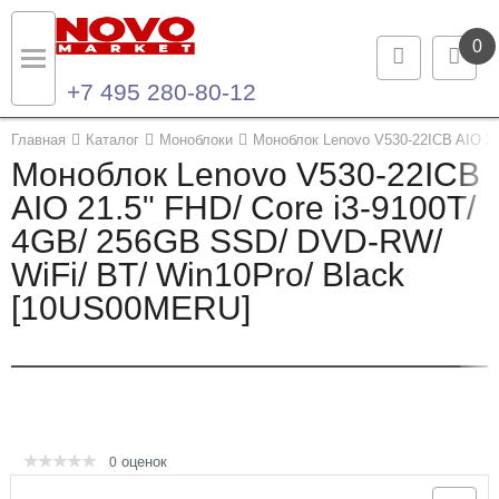
0
+7 495 280-80-12
Назад
Назад
Главная
Каталог
Моноблоки
Моноблок Lenovo V530-22ICB AIO 21
Моноблок Lenovo V530-22ICB
Каталог продукции
Контакты
AIO 21.5" FHD/ Core i3-9100T/
4GB/ 256GB SSD/ DVD-RW/
Ноутбуки и ультрабуки
Контактная информация
WiFi/ BT/ Win10Pro/ Black
Компьютеры
[10US00MERU]
Моноблоки
Серверы и СХД
Опции и комплектующие
оценок
0
Мониторы