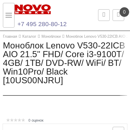
0
+7 495 280-80-12
Назад
Назад
Главная
Каталог
Моноблоки
Моноблок Lenovo V530-22ICB AIO 21
Моноблок Lenovo V530-22ICB
Каталог продукции
Контакты
AIO 21.5" FHD/ Core i3-9100T/
4GB/ 1TB/ DVD-RW/ WiFi/ BT/
Ноутбуки и ультрабуки
Контактная информация
Win10Pro/ Black
Компьютеры
[10US00NJRU]
Моноблоки
Серверы и СХД
Опции и комплектующие
оценок
0
Мониторы