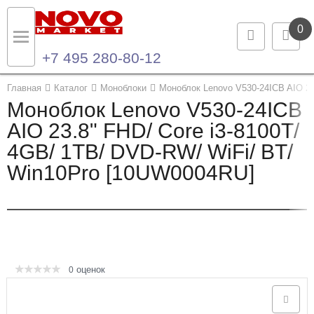
0
+7 495 280-80-12
Назад
Назад
Главная
Каталог
Моноблоки
Моноблок Lenovo V530-24ICB AIO 23
Моноблок Lenovo V530-24ICB
Каталог продукции
Контакты
AIO 23.8" FHD/ Core i3-8100T/
4GB/ 1TB/ DVD-RW/ WiFi/ BT/
Ноутбуки и ультрабуки
Контактная информация
Win10Pro [10UW0004RU]
Компьютеры
Моноблоки
Серверы и СХД
оценок
0
Опции и комплектующие
Мониторы