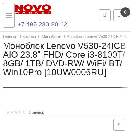
0
+7 495 280-80-12
Назад
Назад
Главная
Каталог
Моноблоки
Моноблок Lenovo V530-24ICB AIO 23
Моноблок Lenovo V530-24ICB
Каталог продукции
Контакты
AIO 23.8" FHD/ Core i3-8100T/
8GB/ 1TB/ DVD-RW/ WiFi/ BT/
Ноутбуки и ультрабуки
Контактная информация
Win10Pro [10UW0006RU]
Компьютеры
Моноблоки
Серверы и СХД
оценок
0
Опции и комплектующие
Мониторы