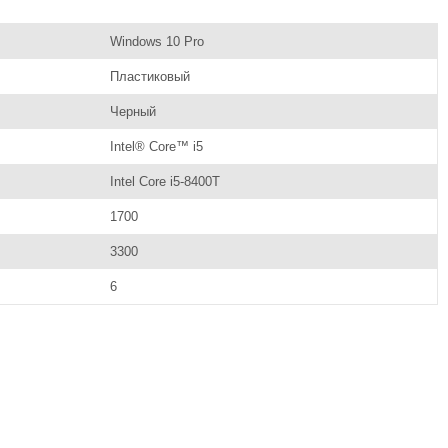
Windows 10 Pro
Пластиковый
Черный
Intel® Core™ i5
Intel Core i5-8400T
1700
3300
6