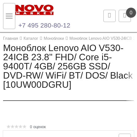
0
+7 495 280-80-12
Назад
Назад
Главная
Каталог
Моноблоки
Моноблок Lenovo AIO V530-24ICB 2
Моноблок Lenovo AIO V530-
Каталог продукции
Контакты
24ICB 23.8" FHD/ Core i5-
9400T/ 4GB/ 256GB SSD/
Ноутбуки и ультрабуки
Контактная информация
DVD-RW/ WiFi/ BT/ DOS/ Black
Компьютеры
[10UW00DGRU]
Моноблоки
Серверы и СХД
Опции и комплектующие
оценок
0
Мониторы