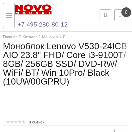
0
+7 495 280-80-12
Назад
Назад
Главная
Каталог
Моноблоки
Моноблок Lenovo V530-24ICB
Каталог продукции
Контакты
AIO 23.8" FHD/ Core i3-9100T/
8GB/ 256GB SSD/ DVD-RW/
Ноутбуки и ультрабуки
Контактная информация
WiFi/ BT/ Win 10Pro/ Black
Компьютеры
(10UW00GPRU)
Моноблоки
Серверы и СХД
Опции и комплектующие
оценок
0
Мониторы