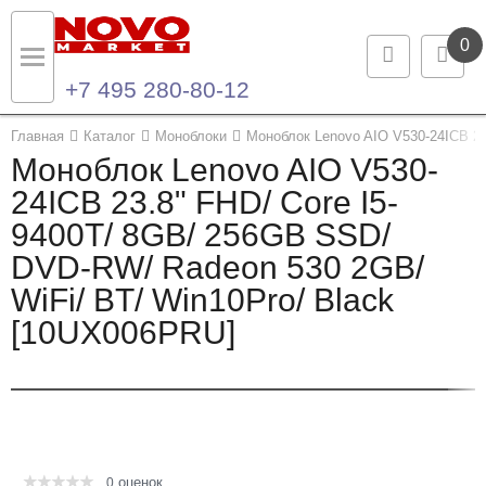
0
+7 495 280-80-12
Назад
Назад
Главная
Каталог
Моноблоки
Моноблок Lenovo AIO V530-24ICB 23
Моноблок Lenovo AIO V530-
Каталог продукции
Контакты
24ICB 23.8" FHD/ Core I5-
9400T/ 8GB/ 256GB SSD/
Ноутбуки и ультрабуки
Контактная информация
DVD-RW/ Radeon 530 2GB/
Компьютеры
WiFi/ BT/ Win10Pro/ Black
[10UX006PRU]
Моноблоки
Серверы и СХД
Опции и комплектующие
оценок
Мониторы
0