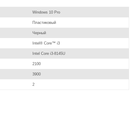
Windows 10 Pro
Пластиковый
Черный
Intel® Core™ i3
Intel Core i3-8145U
2100
3900
2