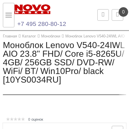
0
+7 495 280-80-12
Назад
Назад
Главная
Каталог
Моноблоки
Моноблок Lenovo V540-24IWL AIO 23
Моноблок Lenovo V540-24IWL
Каталог продукции
Контакты
AIO 23.8" FHD/ Core i5-8265U/
4GB/ 256GB SSD/ DVD-RW/
Ноутбуки и ультрабуки
Контактная информация
WiFi/ BT/ Win10Pro/ black
Компьютеры
[10YS0034RU]
Моноблоки
Серверы и СХД
Опции и комплектующие
оценок
0
Мониторы