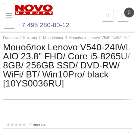
0
+7 495 280-80-12
Назад
Назад
Главная
Каталог
Моноблоки
Моноблок Lenovo V540-24IWL AIO 23
Моноблок Lenovo V540-24IWL
Каталог продукции
Контакты
AIO 23.8" FHD/ Core i5-8265U/
8GB/ 256GB SSD/ DVD-RW/
Ноутбуки и ультрабуки
Контактная информация
WiFi/ BT/ Win10Pro/ black
Компьютеры
[10YS0036RU]
Моноблоки
Серверы и СХД
Опции и комплектующие
оценок
0
Мониторы