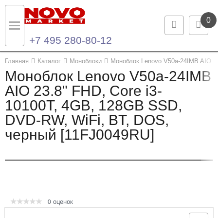
0
+7 495 280-80-12
Назад
Назад
Главная
Каталог
Моноблоки
Моноблок Lenovo V50a-24IMB AIO 23
Моноблок Lenovo V50a-24IMB
Каталог продукции
Контакты
AIO 23.8" FHD, Core i3-
10100T, 4GB, 128GB SSD,
Ноутбуки и ультрабуки
Контактная информация
DVD-RW, WiFi, BT, DOS,
Компьютеры
черный [11FJ0049RU]
Моноблоки
Серверы и СХД
Опции и комплектующие
оценок
0
Мониторы